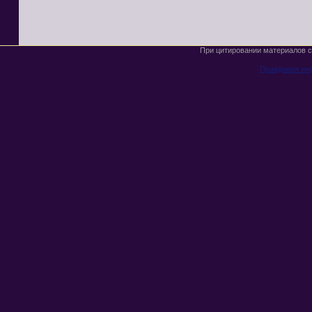
При цитировании материалов с
Правдивая ин