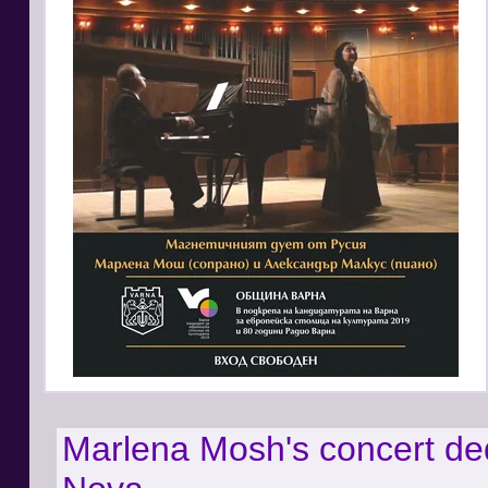
Marlena Mosh's concert ded