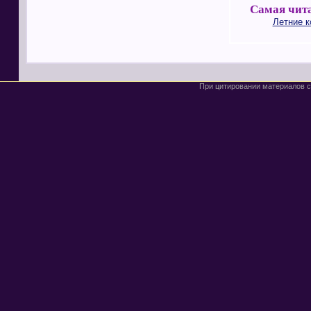
Самая чита
Летние 
При цитировании материалов с