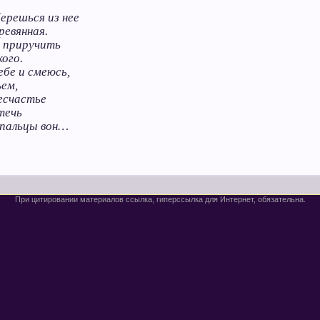
ерешься из нее
ревянная.
 приручить
кого.
ебе и смеюсь,
ем,
есчастье
течь
 пальцы вон…
При цитировании материалов ссылка, гиперссылка для Интернет, обязательна.