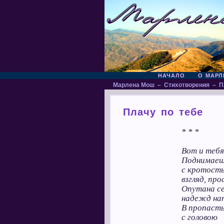
НАЧАЛО
О МАРЛ
Марлена Мош
–
Стихотворения
–
П
Плачу по тебе
* * *
Вот и тебя
Поднимаеш
с кротость
взгляд, про
Опутана с
надежд на
В пропасть
с головою