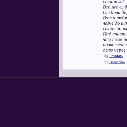
стоит ли?
Все же выб
От боли де
Вот и тебя
легче до ни
Плачу по т
Над счасть
что твое н
позволяет 
огню через
Печатать
Отправить