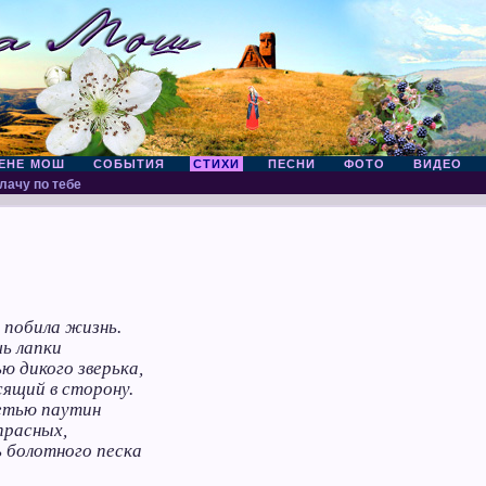
ЕНЕ МОШ
СОБЫТИЯ
СТИХИ
ПЕСНИ
ФОТО
ВИДЕО
лачу по тебе
 побила жизнь.
ь лапки
ю дикого зверька,
сящий в сторону.
етью паутин
прасных,
 болотного песка