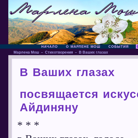
НАЧАЛО
О МАРЛЕНЕ МОШ
СОБЫТИЯ
Марлена Мош
–
Стихотворения
–
В Ваших глазах
В Ваших глазах
посвящается искус
Айдиняну
* * *