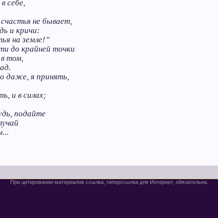
в себе,
 счастья не бывает,
дь и кричи:
ья на земле!”
ти до крайней точки
в том,
ад.
го даже, я принять,
, и в силах;
удь, подайте
лучай
...
При цитировании материалов ссылка, гиперссылка для Интернет, обязательна.