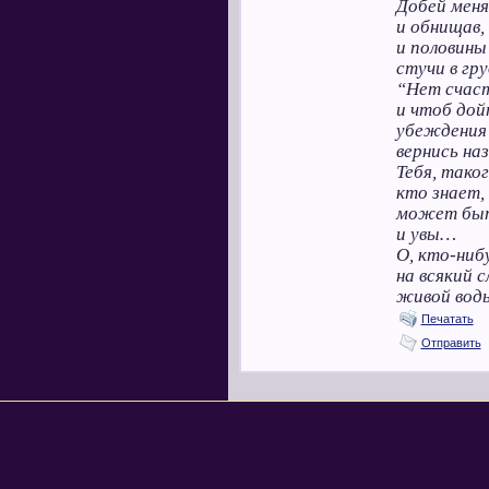
Добей меня 
и обнищав,
и половины
стучи в гру
“Нет счаст
и чтоб дой
убеждения 
вернись наз
Тебя, тако
кто знает,
может быть
и увы…
О, кто-ниб
на всякий с
живой воды
Печатать
Отправить