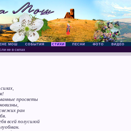
ЕНЕ МОШ
СОБЫТИЯ
СТИХИ
ПЕСНИ
ФОТО
ВИДЕО
сли не в силах
 силах,
я!
уманные просветы
новизны,
свежих ран
бя.
ебя всей полусилой
олуобман.