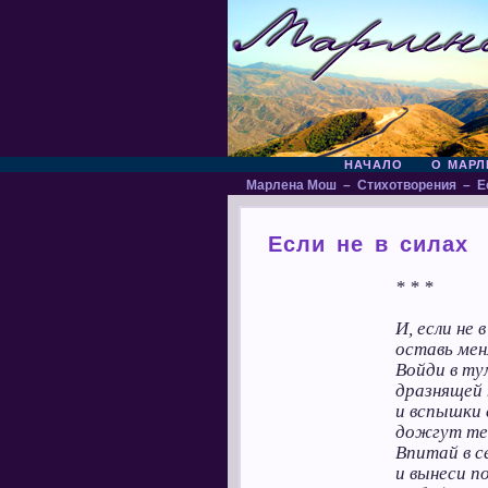
НАЧАЛО
О МАРЛ
Марлена Мош
–
Стихотворения
–
Е
Если не в силах
* * *
И, если не в
оставь мен
Войди в т
дразнящей 
и вспышки 
дожгут те
Впитай в с
и вынеси п